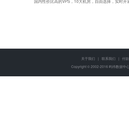
国内性价比高的VPS，10大机房，自由选择，实时开
Q
VPS主机是可按需购买的"服务器"产品，用户可根据基础配置随意升
关于我们
|
联系我们
|
付款
A
软件或程序，部署各种互联网应用。
Copyright © 2002-2016 昀祎数据中心,
Q
昀祎数据中心VPS主机免费提供 "昀祎数据中心网站管理助手" ，
A
Q
昀祎数据中心VPS主机能一键安装PHP5.2.17、Mysql5.1.61、Zend3.3.
A