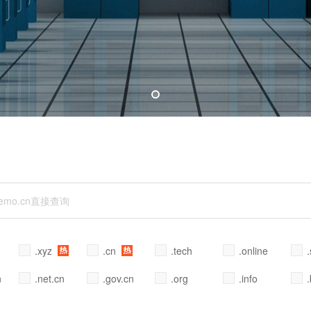
.xyz
.cn
.tech
.online
n
.net.cn
.gov.cn
.org
.info
.