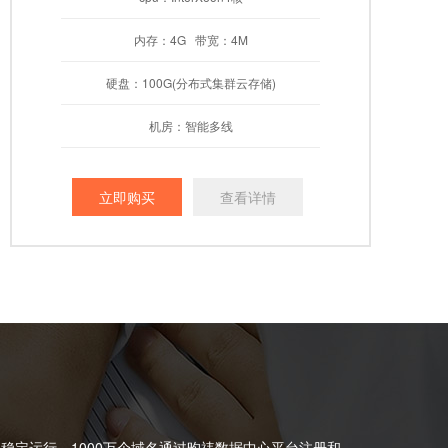
内存：4G 带宽：4M
硬盘：100G(分布式集群云存储)
机房：智能多线
立即购买
查看详情
稳定运行，1000万个
域名
通过昀祎数据中心平台注册和