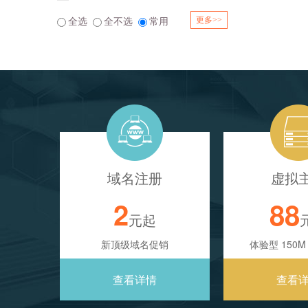
全选
全不选
常用
更多>>
域名注册
虚拟
2
88
元起
新顶级域名促销
体验型 150
查看详情
查看