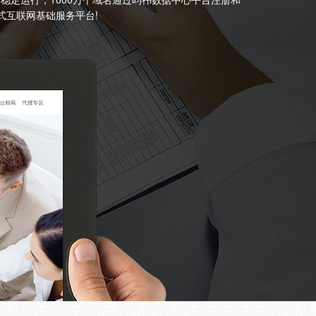
式互联网基础服务平台!