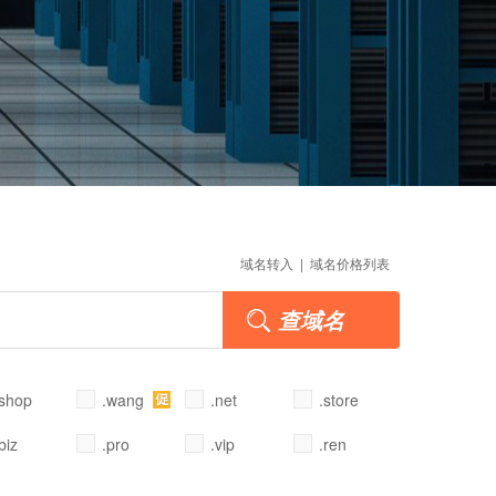
域名转入
|
域名价格列表
.shop
.wang
.net
.store
biz
.pro
.vip
.ren