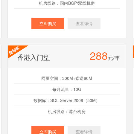
机房线路：国内BGP/双线机房
立即购买
查看详情
288
香港入门型
元/年
网页空间：300M+赠送60M
每月流量：10G
数据库：SQL Server 2008（50M）
机房线路：港台机房
立即购买
查看详情