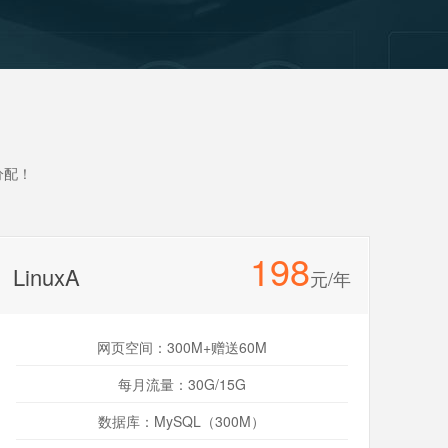
分配！
198
LinuxA
元/年
网页空间：300M+赠送60M
每月流量：30G/15G
数据库：MySQL（300M）