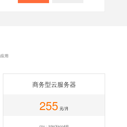
的应用
商务型云服务器
255
元/月
cpu：InterXeon4核