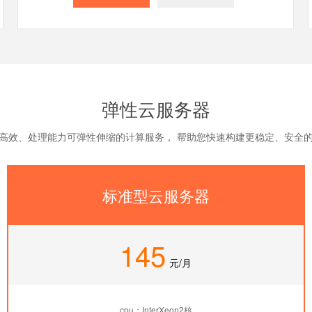
弹性
云服务器
高效、处理能力可弹性伸缩的计算服务， 帮助您快速构建更稳定、安全
标准型云服务器
145
元/月
cpu：InterXeon2核