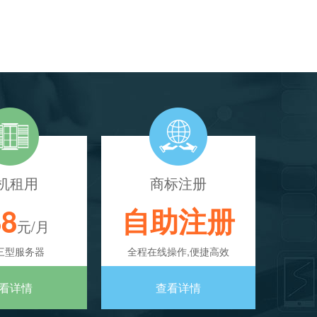
机租用
商标注册
88
自助注册
元/月
三型服务器
全程在线操作,便捷高效
看详情
查看详情