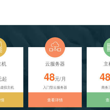
主机
云服务器
主
48
4
元起
元/月
M 虚拟主机
入门型云服务器
商务
详情
查看详情
查