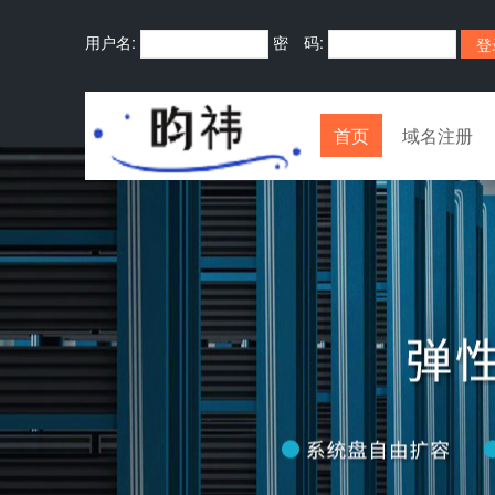
用户名:
密 码:
首页
域名注册